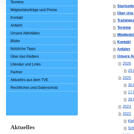
Termine
Startseit
Mitgliedsbeiträge und Preise
Über Uns
Kontakt
Trainings
Anfahrt
Termine
Unsere Aktivitäten
Mitglieds
Bilder
Kontakt
Nützliche Tipps
Anfahrt
Unsere Ak
Über das Klettern
2026
Literatur und Links
25.
Partner
2025
Aktuelles aus dem TVE
30.
Rechtliches und Datenschutz
17.
28.
2023
2022
Kle
Aktuelles
Sch