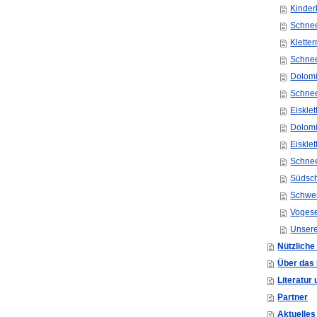
Kinderk
Schne
Kletter
Schne
Dolomi
Schne
Eiskle
Dolomi
Eiskle
Schne
Südsc
Schwei
Voges
Unsere
Nützliche
Über das 
Literatur
Partner
Aktuelle