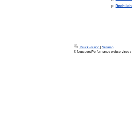
Rechtlic
Druckversion
|
Sitemap
© NeuspeedPerformance webservices / 